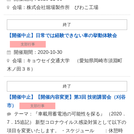
会場：株式会社堀場製作所 びわこ工場
終了
【開催中止】日常では経験できない車の挙動体験会
支部行事
開催期間：2020-10-30
会場：キョウセイ交通大学 （愛知県岡崎市須淵町
木ノ田３８）
終了
【開催中止】【開催内容変更】第3回 技術講習会（刈谷
市）
支部行事
テーマ：『車載用蓄電池の可能性を探る』 （2020．
7．15追記） 新型コロナウイルス感染対策として以下の
項目を変更いたします。 ・スケジュール ：休憩時