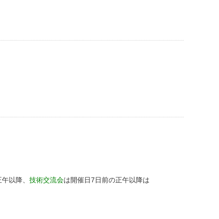
正午以降、
技術交流会
は開催日7日前の正午以降は