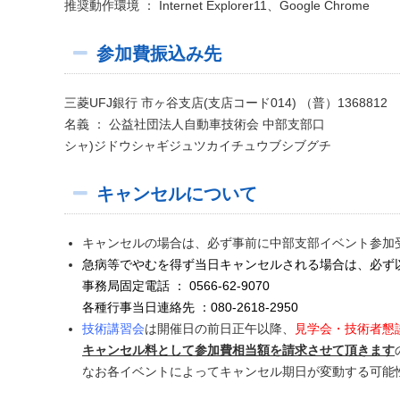
推奨動作環境 ： Internet Explorer11、Google Chrome
参加費振込み先
三菱UFJ銀行 市ヶ谷
支店(支店コード014) （普）1368812
名義 ： 公益社団法人自動車技術会 中部支部口
シャ)ジドウシャギジュツカイチュウブシブグチ
キャンセルについて
キャンセルの場合は、
必ず事前に中部支部イベント参加
急病等でやむを得ず当日キャンセルされる場合は、必ず
事務局固定電話 ： 0566-62-9070
各種行事当日連絡先 ：080-2618-2950
技術講習会
は開催日の前日正午以降、
見学会・技術者懇
キャンセル料として参加費相当額を請求させて頂きます
なお各イベントによってキャンセル期日が変動する可能