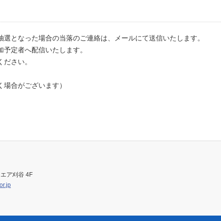
抽選となった場合の当落のご連絡は、メールにて送信いたします。
加予定者へ配信いたします。
ください。
。
く場合がございます）
エア刈谷 4F
r.jp