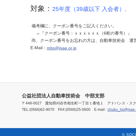
対象：
25年度（39歳以下 入会者）,
備考欄に、クーポン番号をご記入ください。
→『クーポン番号：ｘｘｘｘｘｘ（6桁の番号）』
尚、クーポン番号をお忘れの方は、自動車技術会 運営
E-Mail：
mbs@jsae.or.jp
公益社団法人自動車技術会 中部支部
〒448-0027 愛知県刈谷市相生町一丁目１番地１ アドバンス・スク
TEL:(0566)62-9070 FAX:(0566)25-0600 E-mail :
chubu_hp@jsae.o
© SOC