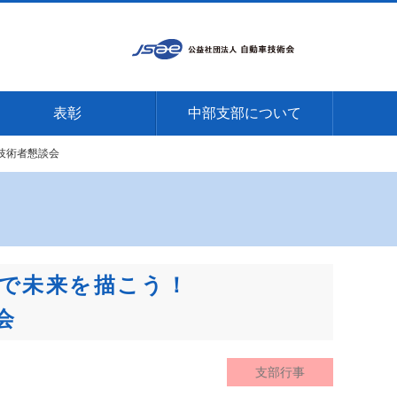
表彰
中部支部について
技術者懇談会
で未来を描こう！
会
支部行事