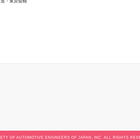
・東原俊輔
IETY OF AUTOMOTIVE ENGINEERS OF JAPAN, INC. ALL RIGHTS RES