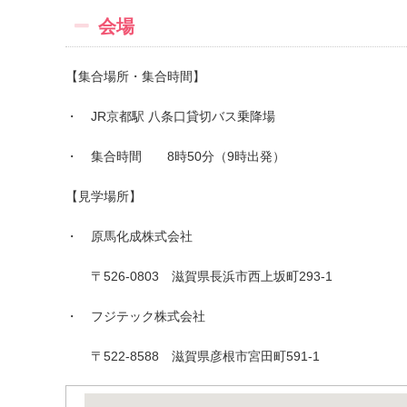
会場
【集合場所・集合時間】
・ JR京都駅 八条口貸切バス乗降場
・ 集合時間 8時50分（9時出発）
【見学場所】
・ 原馬化成株式会社
〒
526-0803
滋賀県長浜市西上坂町
293-1
・ フジテック株式会社
〒522-8588 滋賀県彦根市宮田町591-1