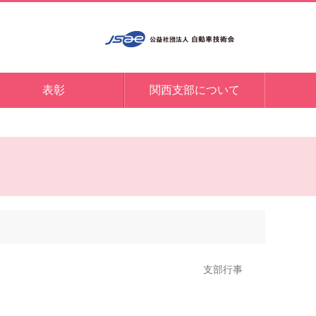
表彰
関西支部について
支部行事