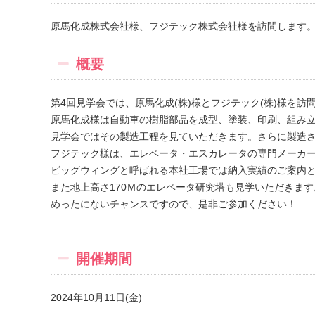
原馬化成株式会社様、フジテック株式会社様を訪問します
概要
第4回見学会では、原馬化成(株)様とフジテック(株)様を訪
原馬化成様は自動車の樹脂部品を成型、塗装、印刷、組み
見学会ではその製造工程を見ていただきます。さらに製造さ
フジテック様は、エレベータ・エスカレータの専門メーカ
ビッグウィングと呼ばれる本社工場では納入実績のご案内
また地上高さ170Ｍのエレベータ研究塔も見学いただきま
めったにないチャンスですので、是非ご参加ください！
開催期間
2024年10月11日(金)