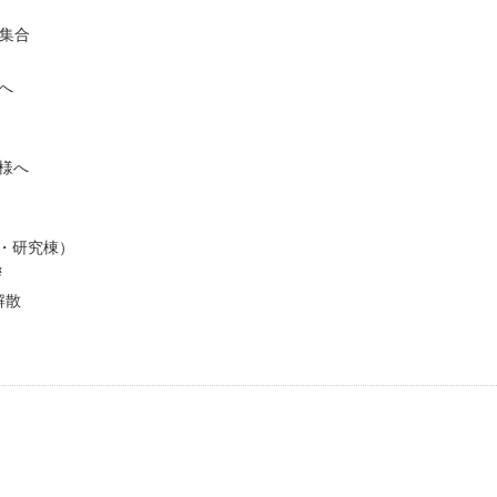
集合
へ
様へ
o・研究棟）
拶
解散