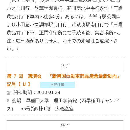
（見学会受付） 交通：JR中央線三鷹駅南口より小田急
バス仙川行、晃華学園東行、新川団地中央行きで「三鷹
農協前」下車南へ徒歩5分。あるいは、吉祥寺駅公園口
より小田急バス調布駅北口行、武蔵境駅南口行で「三鷹
農協前」下車。正門守衛所にて手続き後、集合場所へ。
注：駐車場がありません。お車での来場はご遠慮下さ
い。）
終了
第 ７ 回 講演会 『新興国自動車部品産業最新動向』
記号【 Ｕ 】
支部行事
開催期間：2013-01-24
会場：早稲田大学 理工学術院（西早稲田キャンパ
ス） 55号館N棟1階 大会議室
終了