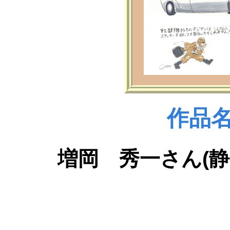
作品名
増岡 秀一さん(