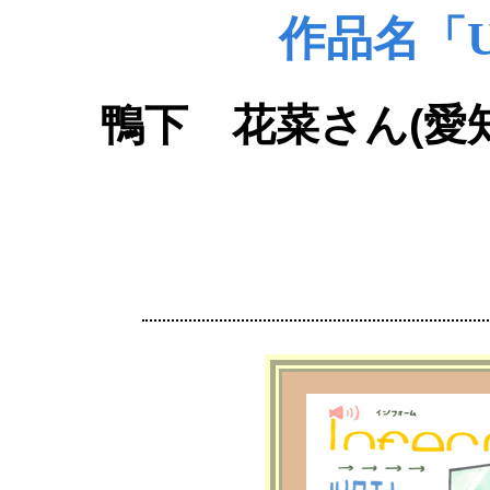
作品名「U
鴨下 花菜さん(愛