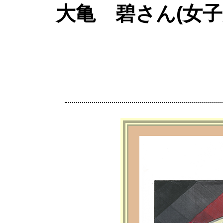
大亀 碧さん(女