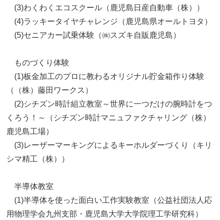
(3)わくわくエコスクール（鹿児島日産自動車（株））
(4)ラッキータイヤチャレンジ（鹿児島県オールトヨタ）
(5)セニアカー試乗体験（㈱スズキ自販鹿児島）
ものづくり体験
(1)板金加工のプロに教わるオリジナル貯金箱作り体験
（（株）藤田ワークス）
(2)シチズン時計組立教室～世界に一つだけの腕時計をつ
くろう！～（シチズン時計マニュファクチャリング（株）
鹿児島工場）
(3)レーザーマーキングによるキーホルダーづくり（キリ
シマ精工（株））
半導体教室
(1)半導体を使った面白い工作実験教室（公益社団法人応
用物理学会九州支部・鹿児島大学大学院理工学研究科）