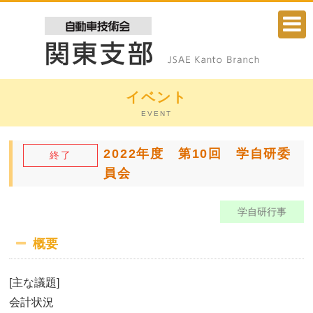
イベント
EVENT
2022年度 第10回 学自研委
終了
員会
気自動車 コンテスト ～
学自研行事
概要
[主な議題]
会計状況