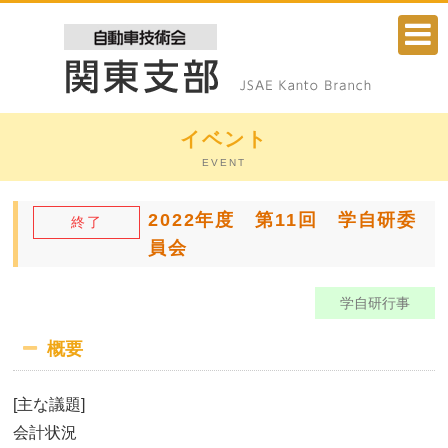
イベント
EVENT
2022年度 第11回 学自研委
終了
員会
気自動車 コンテスト ～
学自研行事
概要
[主な議題]
会計状況