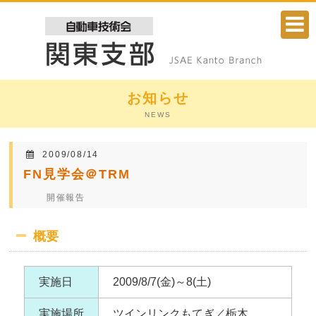
お知らせ
NEWS
2009/08/14
FN見学会＠TRM
開催報告
気自動車 コンテスト ～
概要
実施日
2009/8/7(金)～8(土)
実施場所
ツインリンクもてぎ／栃木