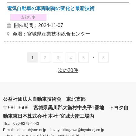
電気自動車の車両制御の変化と最新技術
支部行事
開催期間：2024-11-07
会場：宮城県産業技術総合センター
…
1
2
3
4
5
6
次の20件
公益社団法人自動車技術会 東北支部
〒
981‐3609
宮城県黒川郡大衡村中央平
1
番地 トヨタ自
動車東日本株式会社
本社･宮城大衡工場内
TEL 090-6279-4443
E-mail :
tohoku
＠
jsae.or.jp kazuya.kitagawa@toyota-ej.co.jp