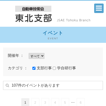
イベント
EVENT
開催年 ：
カテゴリ ：
支部行事
学自研行事
107件のイベントがあります
…
1
2
3
4
5
6