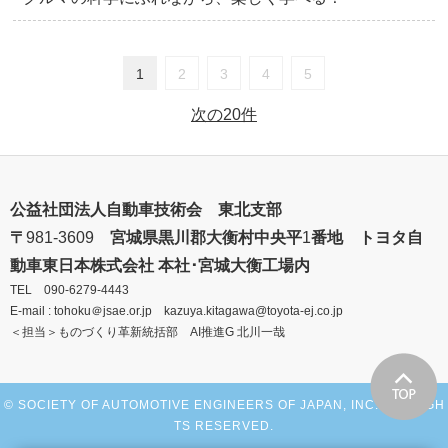
1
2
3
4
5
次の20件
公益社団法人自動車技術会 東北支部
〒
981‐3609
宮城県黒川郡大衡村中央平
1
番地 トヨタ自
動車東日本株式会社
本社･宮城大衡工場内
TEL 090-6279-4443
E-mail :
tohoku
＠
jsae.or.jp kazuya.kitagawa@toyota-ej.co.jp
＜担当＞ものづくり革新統括部
AI
推進
G
北川一哉
© SOCIETY OF AUTOMOTIVE ENGINEERS OF JAPAN, INC. ALL RIGH
TS RESERVED.